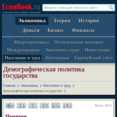
Экономика
Теория
История
Деньги
Бизнес
Финансы
Микроэкономика
Политическая экономия
Международная
Экономика стран
Инвестиции
Население и труд
Интеграция
Европейский союз
Демографическая политика
государства
Главная
Экономика
Население и труд
Демографическая политика государства
Июль 2016
0
Понятия