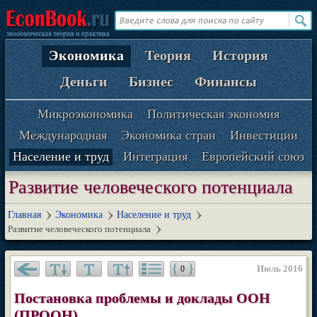
Экономика
Теория
История
Деньги
Бизнес
Финансы
Микроэкономика
Политическая экономия
Международная
Экономика стран
Инвестиции
Население и труд
Интеграция
Европейский союз
Развитие человеческого потенциала
Главная
Экономика
Население и труд
Развитие человеческого потенциала
Июль 2016
0
Постановка проблемы и доклады ООН
(ПРООН)