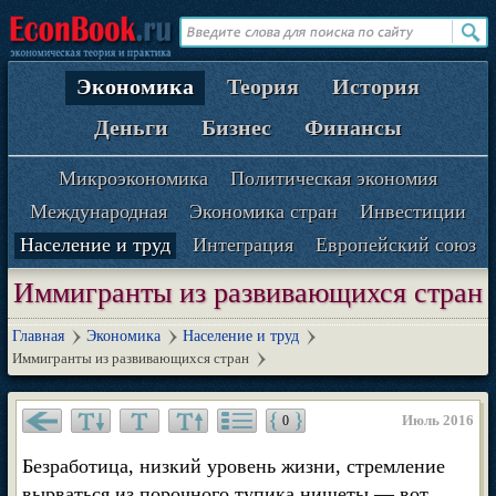
Экономика
Теория
История
Деньги
Бизнес
Финансы
Микроэкономика
Политическая экономия
Международная
Экономика стран
Инвестиции
Население и труд
Интеграция
Европейский союз
Иммигранты из развивающихся стран
Главная
Экономика
Население и труд
Иммигранты из развивающихся стран
Июль 2016
0
Безработица, низкий уровень жизни, стремление
вырваться из порочного тупика нищеты — вот