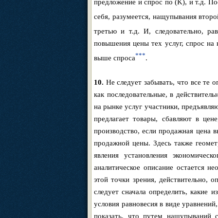
предложение и спрос по (K), и т.д. 
себя, разумеется, нащупывания второ
третью и т.д. И, следовательно, ра
повышения цены тех услуг, спрос на
***
выше спроса
.
10.
Не следует забывать, что все те 
как последовательные, в действител
на рынке услуг участники, предъявляю
предлагает товары, сбавляют в цен
производство, если продажная цена 
продажной цены. Здесь также геомет
явления установления экономическ
аналитическое описание остается не
этой точки зрения, действительно, 
следует сначала определить, какие 
условия равновесия в виде уравнений,
показать, что путем нащупываний 