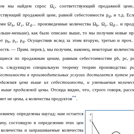
зом мы найдем спрос Ω
, соответствующий продажной цене
c
етствующий продажной цене, равной себестоимости p
, и т.д. Ес
d
ами Ω'
, Ω'
, Ω'
... произведенные количества Ω
, Ω
, Ω
... и про
b
c
d
b
c
d
больше-меньше), как было описано выше, то мы получим новые п
от p
, p
, p
. Осуществив вслед за этим вторую, третью и проч.
b
c
d
еств. — Прим. перев.), мы получим, наконец, некоторые количеств
одающиеся по продажным ценам, равным себестоимостям pb, pc, p
ть следующую специальную теорему теории производства:
р
естоимости в производительных услугах достигается путем ув
родажная цена выше их себестоимости, и уменьшения количе
 выше продажной цены.
Отсюда видно, что, строго говоря, расс
**
яет не цены, а количества продуктов
.
прежнему определены наугад; нам остается
ачу, состоящую в определении этих цен
 количества и запрашиваемые количества