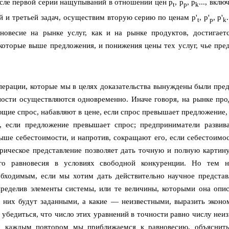
После первой серии нащупываний в отношении цен p
, p
, p
..., вкл
t
p
k
й и третьей задач, осуществим вторую серию по ценам p'
, p'
, p'
t
p
k
вновесие на рынке услуг, как и на рынке продуктов, достигает
 которые выше предложения, и понижения цены тех услуг, чье пре
операции, которые мы в целях доказательства вынуждены были пред
ьности осуществляются одновременно. Иначе говоря, на рынке про
щие спрос, набавляют в цене, если спрос превышает предложение, 
е, если предложение превышает спрос; предприниматели развив
выше себестоимости, и напротив, сокращают его, если себестоимо
рическое представление позволяет дать точную и полную картин
ого равновесия в условиях свободной конкуренции. Но тем 
обходимым, если мы хотим дать действительно научное представ
определив элементы системы, или те величины, которыми она опис
из них будут заданными, а какие — неизвестными, выразить эконо
 убедиться, что число этих уравнений в точности равно числу неи
с каждым повтором мы приближаемся к равновесию, объяснит