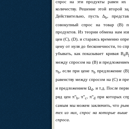
спрос на эти продукты равен их 
количеству. Решение этой второй з
Действительно, пусть Δ
, предста
b
совокупный спрос на товар (B) п
продуктов. Из теории обмена нам изв
цен (C), (D). и стараясь временно оп
цену от нуля до бесконечности, то сп
убывать, как показывает кривая B
B
d
между спросом на (B) и предложение
π
, если при цене π
предложение (В)
b
b
равенству между спросом на (C) и п
и предложением Ω
, и т.д. После пе
d
ряд цен π''
, π''
, π''
при которых спр
b
c
d
самым мы можем заключить, что
рын
тех из них, спрос на которые выше
спроса.