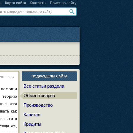
я
Карта сайта
Контакты
Поиск по сайту
ПОДРАЗДЕЛЫ САЙТА
2015
года
Все статьи раздела
и помощи
Обмен товаров
 теорию
 являются
Производство
вать как
Капитал
ввести в
Кредиты
сюда же,