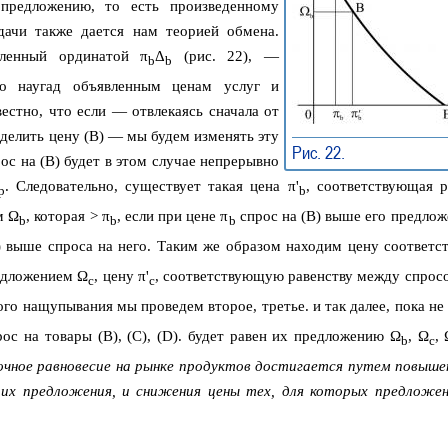
предложению, то есть произведенному
адачи также дается нам теорией обмена.
вленный ординатой π
Δ
(рис. 22), —
b
b
о наугад объявленным ценам услуг и
естно, что если — отвлекаясь сначала от
ределить цену (B) — мы будем изменять эту
Рис. 22.
➠
рос на (B) будет в этом случае непрерывно
. Следовательно, существует такая цена π'
, соответствующая р
p
b
м Ω
, которая > π
, если при цене π
спрос на (B) выше его предлож
b
b
b
 выше спроса на него. Таким же образом находим цену соответ
редложением Ω
, цену π'
, соответствующую равенству между спросо
c
c
рвого нащупывания мы проведем второе, третье. и так далее, пока н
ос на товары (B), (C), (D). будет равен их предложению Ω
, Ω
,
b
c
очное равновесие на рынке продуктов достигается путем повыше
 их предложения, и снижения цены тех, для которых предложе