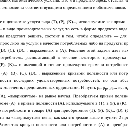
яющих математических условий. Это я и проделаю здесь, отсылая ч
 экономии за соответствующими определениями и обозначениями.
 и движимые услуги вида (Т), (P), (K)..., используемые как прямо
 в виде производительных услуг, то есть в форме продуктов вида 
 нам предстоит решить, состоит в том, чтобы определить — для
прос либо на услуги в качестве потребляемых либо на продукты пр
 (B), (C), (D)..., выраженных в (A). Решение этой задачи дает н
потребитель, располагающий в течение некоторого промежутка
, (P), (K)... и имеющий в тот же промежуток времени потребност
(A), (B), (C), (D)..., выраженные кривыми полезности или потр
ности последних удовлетворенных потребностей, по оси абс
количеств, представленных ординатами. И пусть p
, p
, p
... π
, π
t
p
k
b
.. в (A), «выкрикнутые» на рынке наугад. Преобразуем кривые полез
ме (A), в кривые полезности (A), используемого в (T), в (P), в (K)...
е потребности в товаре (A) для приобретения (T), (P), (K)... (B), (C)
ты на «выкрикнутые» цены, как мы это делали выше в пункте 2 пр
 Разместив кривую полезности или потребности в (A) и преобра