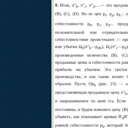
8.
Итак, π''
, π''
, π''
... — это прода
b
c
d
(B), (C), (D). Но из цен p
, p
, p
...
t
p
k
себестоимости p
, p
, p
... прод
b
c
d
положительной или отрицател
себестоимостями проистекают — при
или убытки Ω
(π''
—p
), Ω
(π''
—p
b
b
db
c
c
d
произведенные количества (B), (
продажные цены и себестоимости рав
прибыли, ни убытков. Эта третья
производства, и она также может
образом. Пусть Op
(рис. 23) — аб
b
представляющая продажную цену π''
b
и запрашиваемое по цене гсь. Если
постоянны, и будем изменять цену (B)
убывать, как показывает кривая B'
B'
d
равной себестоимости p
, который 
b