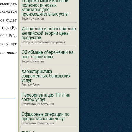
Теорема максимальной
еремещать
полезности новых
капиталов для
 окажется
производительных услуг
Теория: Капитал
са будет
(T), (P),
Изложение и опровержение
английской теории цены
иссы p
r
,
t
a
продуктов
История: Экономические учения
ва услуг
Об обмене сбережений на
остоянии
новые капиталы
Теория: Капитал
Характеристика
современных банковских
услуг
Бизнес: Банки
Переориентация ПИИ на
сектор услуг
Экономика: Инвестиции
Офшорные операции по
предоставлению услуг
Экономика: Инвестиции