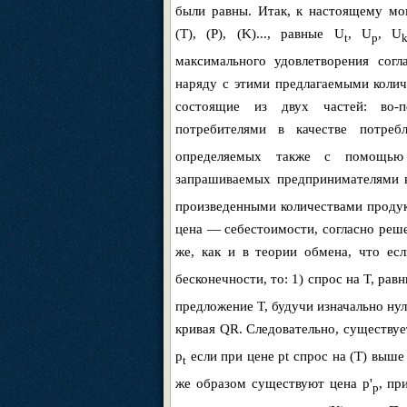
были равны. Итак, к настоящему мо
(T), (P), (K)..., равные U
, U
, U
t
p
максимального удовлетворения сог
наряду с этими предлагаемыми колич
состоящие из двух частей: во-п
потребителями в качестве потре
определяемых также с помощью у
запрашиваемых предпринимателями в
произведенными количествами продукт
цена — себестоимости, согласно реше
же, как и в теории обмена, что е
бесконечности, то: 1) спрос на T, рав
предложение T, будучи изначально нул
кривая QR. Следовательно, существует
p
если при цене pt спрос на (T) выше
t
же образом существуют цена p'
, пр
p