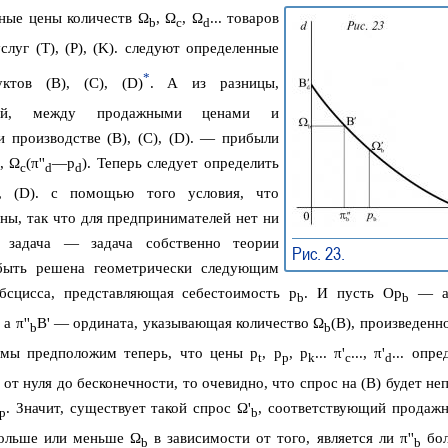
жные цены количеств Ω
, Ω
, Ω
... товаров
b
c
d
 услуг (T), (P), (K). следуют определенные
*
уктов (B), (C), (D)
. А из разницы,
ьной, между продажными ценами и
 производстве (B), (C), (D). — прибыли
), Ω
(π''
—p
). Теперь следует определить
c
d
d
C), (D). с помощью того условия, что
ны, так что для предпринимателей нет ни
 задача — задача собственно теории
Рис. 23.
➠
 быть решена геометрически следующим
сцисса, представляющая себестоимость p
. И пусть Op
— аб
b
b
, а π''
B' — ордината, указывающая количество Ω
(B), произведенн
b
b
 мы предположим теперь, что цены p
, p
, p
... π'
..., π'
... опр
t
p
k
c
d
 от нуля до бесконечности, то очевидно, что спрос на (B) будет н
. Значит, существует такой спрос Ω'
, соответствующий продажн
p
b
больше или меньше Ω
в зависимости от того, является ли π''
бол
b
b