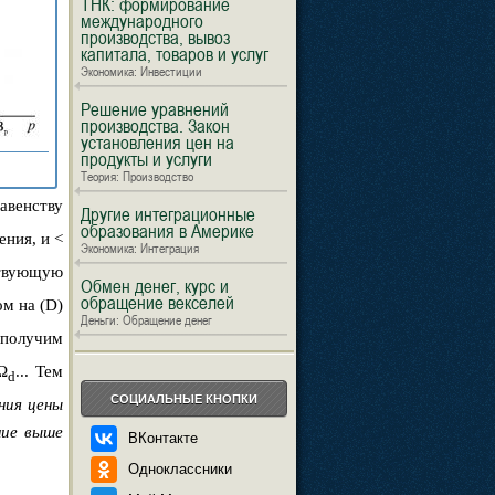
ТНК: формирование
международного
производства, вывоз
капитала, товаров и услуг
Экономика: Инвестиции
Решение уравнений
производства. Закон
установления цен на
продукты и услуги
Теория: Производство
авенству
Другие интеграционные
образования в Америке
ения, и <
Экономика: Интеграция
ствующую
Обмен денег, курс и
обращение векселей
м на (D)
Деньги: Обращение денег
е получим
 Ω
... Тем
d
СОЦИАЛЬНЫЕ КНОПКИ
ния цены
ние выше
ВКонтакте
Одноклассники