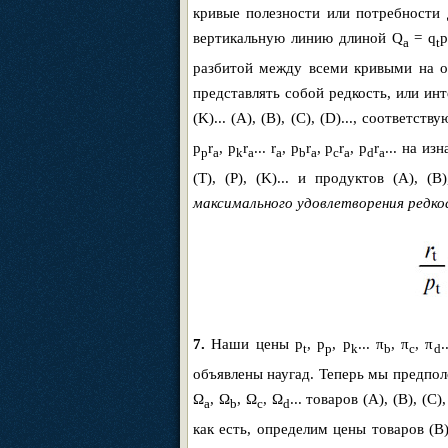
кривые полезности или потребности дл
вертикальную линию длиной Q
= q
a
t
разбитой между всеми кривыми на о
представлять собой редкость, или инт
(K)... (A), (B), (C), (D)..., соответ
p
r
, p
r
... r
, p
r
, p
r
, p
r
... на и
p
a
k
a
a
b
a
c
a
d
a
(T), (P), (K)... и продуктов (A), (
максимального удовлетворения редко
7.
Наши цены p
, p
, p
... π
, π
, π
.
t
p
k
b
c
d
объявлены наугад. Теперь мы предпол
Ω
, Ω
, Ω
, Ω
... товаров (A), (B), (C)
a
b
c
d
как есть, определим цены товаров (B)