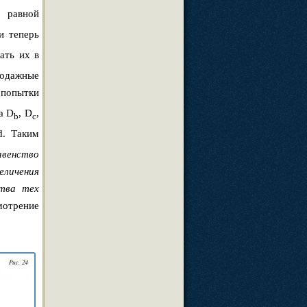
, равной
ли теперь
дать их в
родажные
 попытки
а D
, D
,
b
c
d. Таким
авенство
еличения
ства тех
мотрение