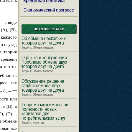
итателя к
Кредитная политика
Экономический прогресс
 — в виде
(A), (B),
ПОХОЖИЕ СТАТЬИ
 каждого
Об обмене нескольких
товаров друг на друга
и наугад
Теория: Обмен товаров
ам теория
О рынке и конкуренции.
 времени
Проблема обмена двух
товаров друг на друга
и в этих
Теория: Обмен товаров
ебности,
Обсуждение решения
цисс как
задачи обмена двух
товаров друг на друга
, π
... —
c
d
Теория: Обмен товаров
ности или
Теорема максимальной
 в (B), в
полезности новых
капиталов для
, (D)...,
потребительских услуг
и обмене
Теория: Капитал
зованные