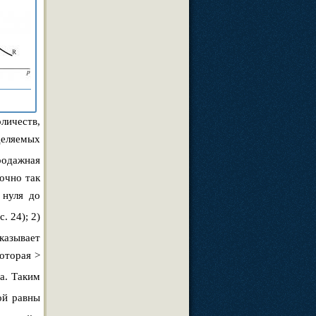
ичеств,
еделяемых
продажная
очно так
нуля до
. 24); 2)
оказывает
которая >
а. Таким
ой равны