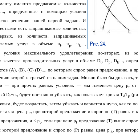
менту имеются предлагаемые количества
..., определенные с помощью условия
k
ласно решению нашей первой задачи. И
ествами есть запрашиваемые количества,
ервых, из количеств, запрашиваемых
Рис. 24.
➠
бляемых услуг в объеме u
, u
, u
...,
t
p
k
словия максимального удовлетворения; во-вторых, из кол
 качестве производительных услуг в объеме D
, D
, D
..., опр
t
p
k
ов (A), (B), (C) (D)..., по которым спрос равен предложению, а 
нию второй и третьей из наших задач. Можно было бы доказать, т
сли — при прочих равных условиях — мы изменяем цену p
от 
t
ный D
+u
, будет постоянно убывать, как показывает кривая T
T
(рис
t
t
d
p
евым, будет возрастать, затем убывать и вернется к нулю, как то п
 такая цена p'
, при которой предложение и спрос по (T) равны и 
t
 предложения, и < p
, если при цене p
предложение (T) выше спрос
t
t
и которой предложение и спрос по (P) равны, цена p'
, при котор
k