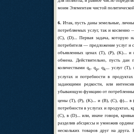
для полноты, и равное число определ
моим Элементам чистой политической
6.
Итак, пусть даны земельные, личные
потребляемых услуг, так и косвенно —
(C), (D)... Первая задача, которую
потребителя — предложение услуг и с
объявленных ценах (T), (P), (K)... и
обмена. Действительно, пусть дан 
количествами q
, q
, q
... услуг (T)
t
p
k
услугах и потребности в продуктах 
задающими редкости, или интенсив
убывающую функцию от потребленных 
цены (T), (P), (K)... и (B), (C), ф).
потребности в услугах и продуктах, кро
(C), в (D)... или, иначе говоря, кривы
разделив абсциссы и умножив ордина
нескольких товаров друг на друга.