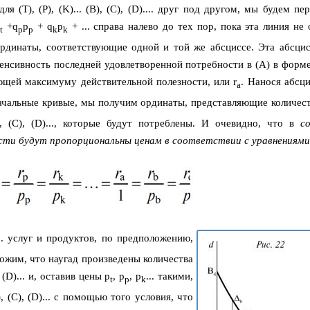
я (T), (P), (K)... (B), (C), (D).... друг под другом, мы будем п
p
+q
p
+ q
p
+ ... справа налево до тех пор, пока эта линия не
t
p
p
k
k
рдинаты, соответствующие одной и той же абсциссе. Эта абсцис
енсивность последней удовлетворенной потребности в (A) в форме 
ствующей максимуму действительной полезности, или r
. Нанося абсц
a
значальные кривые, мы получим ординаты, представляющие количест
B), (C), (D)..., которые будут потреблены. И очевидно, что в
с
сти будут пропорциональны ценам в соответствии с уравнениями
.. услуг и продуктов, по предположению,
ожим, что наугад произведены количества
, (D)... и, оставив цены p
, p
, p
... такими,
t
p
k
, (C), (D)... с помощью того условия, что