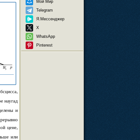
Мой Мир
Telegram
Я.Мессенджер
X
WhatsApp
Pinterest
сцисса,
ое наугад
еделены и
епрерывно
ой цене,
ьше или