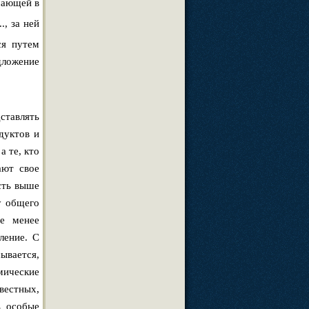
ючающей в
..., за ней
ся путем
дложение
ставлять
дуктов и
а те, кто
ают свое
сть выше
у общего
не менее
ление. С
ывается,
мические
звестных,
ь особые