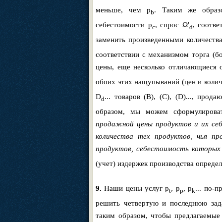
меньше, чем p
. Таким же обра
b
себестоимости p
, спрос Ω'
, соотв
c
d
заменить произведенными количеств
соответствии с механизмом торга (
цены, еще несколько отличающиеся 
обоих этих нащупываний (цен и колич
D
... товаров (B), (C), (D)..., пр
d
образом, мы можем сформулирова
продажной цены продуктов и их себ
количества тех продуктов, чья п
продуктов, себестоимость которых
(учет) издержек производства определ
9.
Наши цены услуг p
, p
, p
... по-
t
p
k
решить четвертую и последнюю зад
таким образом, чтобы предлагаемые