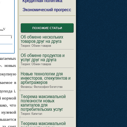
Кредитная политика
Экономический прогресс
ПОХОЖИЕ СТАТЬИ
Об обмене нескольких
товаров друг на друга
Теория: Обмен товаров
Об обмене продуктов и
лагаемых
услуг друг на друга
Теория: Обмен товаров
. новых
''
Новые технологии для
вокупную
инвесторов, спекулянтов и
арбитражеров
ваемое в
Финансы: Философия богатства
охода i.
Теорема максимальной
й нормой
полезности новых
капиталов для
ако, что
потребительских услуг
 нулевой
Теория: Капитал
ньшается
Теорема максимальной
 за счет