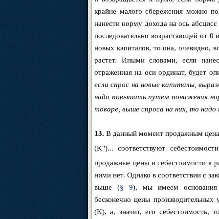
крайне малого сбережения можно по
нанести норму дохода на ось абсцисс
последовательно возрастающей от 0 и
новых капиталов, то она, очевидно, в
растет. Иными словами, если нане
отраженная на оси ординат, будет о
если спрос на новые капиталы, выра
надо повышать путем понижения нор
товаре, выше спроса на них, то над
13.
В данный момент продажным цен
(K'')... соответствуют себестоимост
продажные цены и себестоимости к р
ними нет. Однако в соответствии с за
выше (
§ 9
), мы имеем основания
бесконечно цены производительных у
(K), а, значит, его себестоимость, 