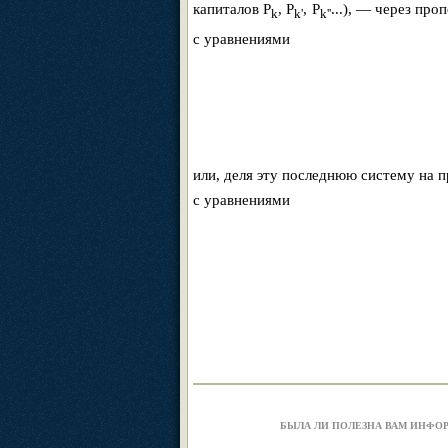
капиталов P
, P
, P
...), — через пр
k
k'
k''
с уравнениями
или, деля эту последнюю систему на 
с уравнениями
БЫЛА ЛИ ПОЛЕЗНА ВАМ ИНФО