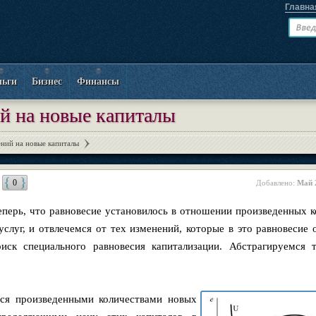
Главна
ньги
Бизнес
Финансы
й на новые капиталы
ний на новые капиталы
0
Добавлено:
Май 
перь, что равновесие установилось в отношении произведенных к
услуг, и отвлечемся от тех изменений, которые в это равновесие 
иск специального равновесия капитализации. Абстрагируемся 
.
тся произведенными количествами новых