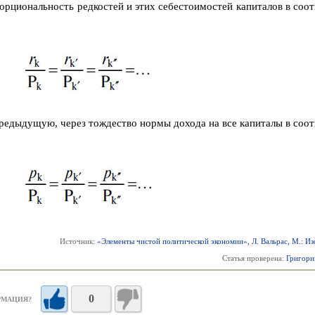
опорциональность редкостей и этих себестоимостей капиталов в соо
предыдущую, через тождество нормы дохода на все капиталы в соот
Источник:
«Элементы чистой политической экономии», Л. Вальрас, М.: Из
Статья проверена:
Григори
0
РМАЦИЯ?