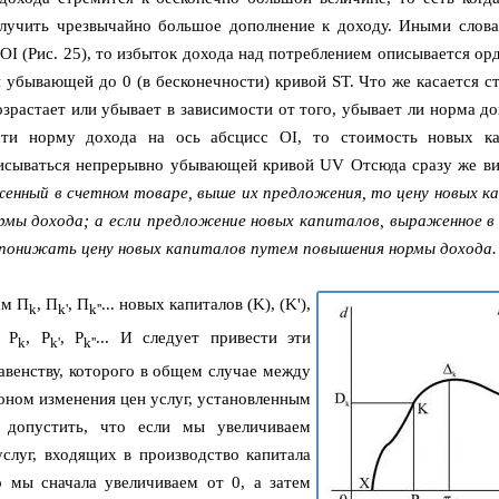
лучить чрезвычайно большое дополнение к доходу. Иными слова
 OI (Рис. 25), то избыток дохода над потреблением описывается о
 убывающей до 0 (в бесконечности) кривой ST. Что же касается с
озрастает или убывает в зависимости от того, убывает ли норма д
сти норму дохода на ось абсцисс OI, то стоимость новых ка
писываться непрерывно убывающей кривой UV Отсюда сразу же ви
женный в счетном товаре, выше их предложения, то цену новых к
мы дохода; а если предложение новых капиталов, выраженное в
о понижать цену новых капиталов путем повышения нормы дохода.
ам Π
, Π
, Π
... новых капиталов (K), (K'),
k
k'
k''
и P
, P
, P
... И следует привести эти
k
k'
k''
авенству, которого в общем случае между
коном изменения цен услуг, установленным
 допустить, что если мы увеличиваем
слуг, входящих в производство капитала
то мы сначала увеличиваем от 0, а затем