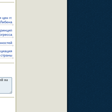
цен гг.
 Либена
принцип
огресса
нностей
оциация
 страны