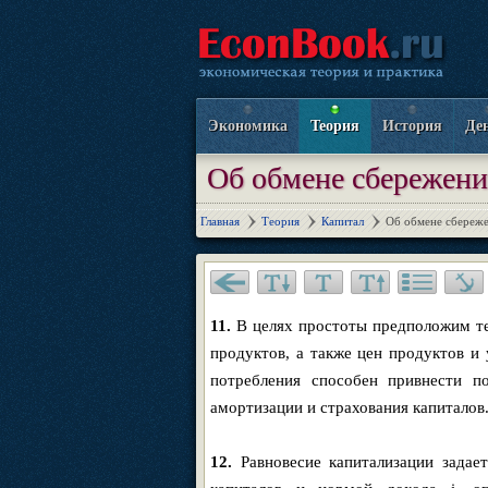
Экономика
Теория
История
Де
Об обмене сбережени
Главная
Теория
Капитал
Об обмене сбереже
11.
В целях простоты предположим те
продуктов, а также цен продуктов и 
потребления способен привнести по
амортизации и страхования капиталов
12.
Равновесие капитализации задае