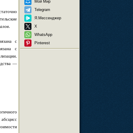
Мой Мир
Telegram
статочно
Я.Мессенджер
тельские
алов.
X
WhatsApp
вязана с
Pinterest
язана с
лизации.
одства —
огичного
 абсцисс
тоимости