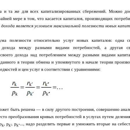
на и та же для всех капитализированных сбережений. Можно до
райней мере в том, что касается капиталов, производящих потреби
дохода является условием максимальной полезности новых капит
ма полезности относительно услуг новых капиталов: одна с
о дохода между разными видами потребностей, а другая св
своего дохода над потреблением между разными видами капита
 данного в теории обмена и упомянутого в начале теории произв
дкостей и цен услуг в соответствии с уравнениями:
может быть решена — в силу другого построения, совершенно анал
есто преобразования кривых потребностей в услугах путем деления
p
, p
, p
..., надо разделить первые и умножить вторые на себес
k
k'
k''