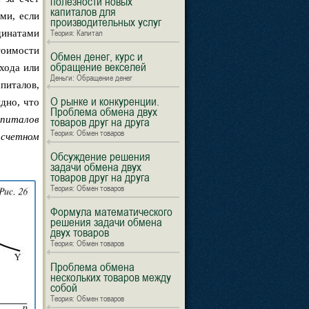
полезности новых
капиталов для
ми, если
производительных услуг
Теория: Капитал
рдинатами
тоимости
Обмен денег, курс и
обращение векселей
охода или
Деньги: Обращение денег
питалов,
О рынке и конкуренции.
дно, что
Проблема обмена двух
апиталов
товаров друг на друга
Теория: Обмен товаров
 счетном
Обсуждение решения
задачи обмена двух
товаров друг на друга
Теория: Обмен товаров
Формула математического
решения задачи обмена
двух товаров
Теория: Обмен товаров
Проблема обмена
нескольких товаров между
собой
Теория: Обмен товаров