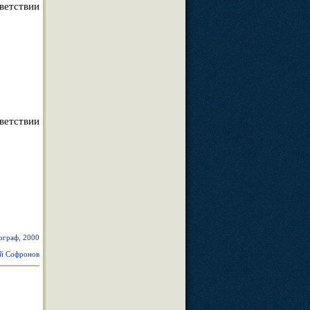
тветствии
ветствии
ограф, 2000
й Софронов