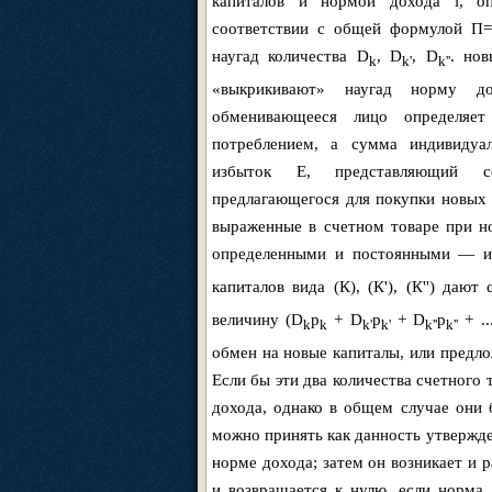
капиталов и нормой дохода i, о
соответствии с общей формулой Π=p
наугад количества D
, D
, D
. нов
k
k'
k''
«выкрикивают» наугад норму д
обменивающееся лицо определяет
потреблением, а сумма индивидуа
избыток E, представляющий со
предлагающегося для покупки новых 
выраженные в счетном товаре при н
определенными и постоянными — их
капиталов вида (К), (К'), (К'') даю
величину (D
p
+ D
p
+ D
p
+ ..
k
k
k'
k'
k''
k''
обмен на новые капиталы, или предло
Если бы эти два количества счетного
дохода, однако в общем случае они 
можно принять как данность утвержде
норме дохода; затем он возникает и 
и возвращается к нулю, если норма 