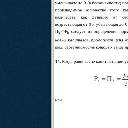
уменьшаем до 0 (в бесконечности) пр
производимое количество этого ка
количества как функция от себ
возрастающая от 0 и убывающая до 0 
Π
<>P
следует из определения норм
k
k
новых капиталов, продажная цена 
тех, себестоимость которых выше п
14.
Когда равновесие капитализации у
или