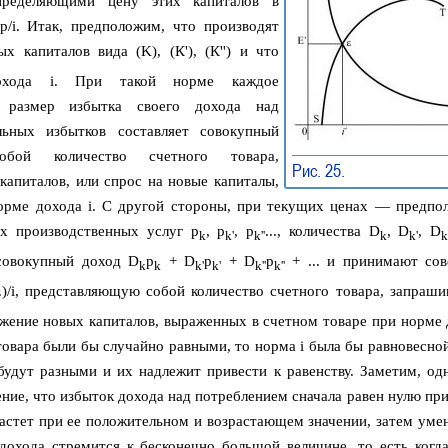
пределяющими цену этих капиталов в
/i. Итак, предположим, что производят
ых капиталов вида (K), (К'), (К'') и что
охода i. При такой норме каждое
 размер избытка своего дохода над
льных избытков составляет совокупный
бой количество счетного товара,
Рис. 25.
➠
капиталов, или спрос на новые капиталы,
орме дохода i. С другой стороны, при текущих ценах — предпо
 производственных услуг p
, p
, p
..., количества D
, D
, D
k
k'
k''
k
k'
k
т совокупный доход D
p
+ D
p
+ D
p
+ ... и принимают со
k
k
k'
k'
k''
k''
.)/i, представляющую собой количество счетного товара, запраши
жение новых капиталов, выраженных в счетном товаре при норме д
 товара были бы случайно равными, то норма i была бы равновесно
будут разными и их надлежит привести к равенству. Заметим, одн
ние, что избыток дохода над потреблением сначала равен нулю при
растет при ее положительном и возрастающем значении, затем уме
дохода стремится к бесконечно большой величине, то есть когда