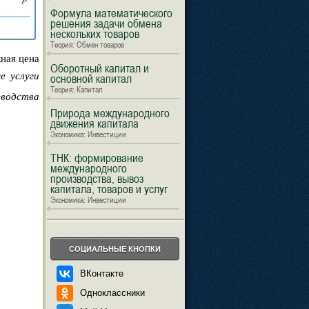
Формула математического
решения задачи обмена
нескольких товаров
Теория: Обмен товаров
жная цена
Оборотный капитал и
е услуги
основной капитал
Теория: Капитал
зводства
Природа международного
движения капитала
Экономика: Инвестиции
ТНК: формирование
международного
производства, вывоз
капитала, товаров и услуг
Экономика: Инвестиции
СОЦИАЛЬНЫЕ КНОПКИ
ВКонтакте
Одноклассники