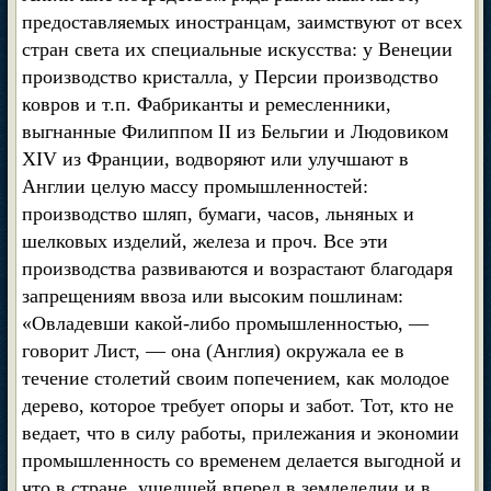
предоставляемых иностранцам, заимствуют от всех
стран света их специальные искусства: у Венеции
производство кристалла, у Персии производство
ковров и т.п. Фабриканты и ремесленники,
выгнанные Филиппом II из Бельгии и Людовиком
XIV из Франции, водворяют или улучшают в
Англии целую массу промышленностей:
производство шляп, бумаги, часов, льняных и
шелковых изделий, железа и проч. Все эти
производства развиваются и возрастают благодаря
запрещениям ввоза или высоким пошлинам:
«Овладевши какой-либо промышленностью, —
говорит Лист, — она (Англия) окружала ее в
течение столетий своим попечением, как молодое
дерево, которое требует опоры и забот. Тот, кто не
ведает, что в силу работы, прилежания и экономии
промышленность со временем делается выгодной и
что в стране, ушедшей вперед в земледелии и в