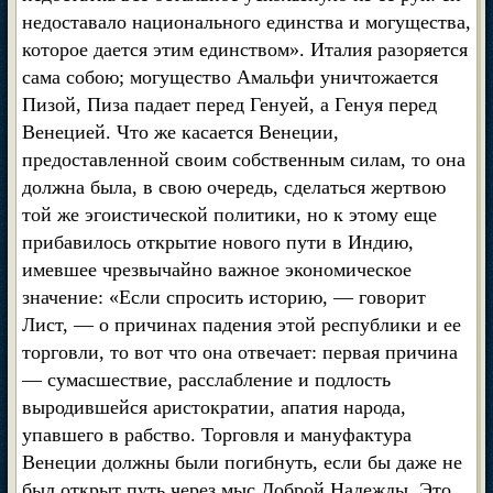
недоставало национального единства и могущества,
которое дается этим единством». Италия разоряется
сама собою; могущество Амальфи уничтожается
Пизой, Пиза падает перед Генуей, а Генуя перед
Венецией. Что же касается Венеции,
предоставленной своим собственным силам, то она
должна была, в свою очередь, сделаться жертвою
той же эгоистической политики, но к этому еще
прибавилось открытие нового пути в Индию,
имевшее чрезвычайно важное экономическое
значение: «Если спросить историю, — говорит
Лист, — о причинах падения этой республики и ее
торговли, то вот что она отвечает: первая причина
— сумасшествие, расслабление и подлость
выродившейся аристократии, апатия народа,
упавшего в рабство. Торговля и мануфактура
Венеции должны были погибнуть, если бы даже не
был открыт путь через мыс Доброй Надежды. Это