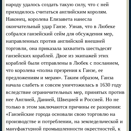
народу удалось создать такую силу, что с ней
приходилось считаться английским королям.
Наконец, королева Елизавета нанесла
окончательный удар Ганзе. Узнав, что в Любеке
собрался ганзейский сейм для обсуждения мер,
направленных против английской внешней
торговли, она приказала захватить шестьдесят
ганзейских кораблей. Двое из экипажей этих
кораблей были отправлены в Любек с посланием,
что королева «полна презрения к Ганзе, ее
предложениям и мерам». Таким образом, Ганза
начала слабеть и совсем уничтожилась в 1630 году
вследствие ограничительных мер, принятых против
нее Англией, Данией, Швецией и Россией. Но не
только в этом заключаются причины ее разорения:
«Ганзейские города основали свою торговлю на
производстве и потреблении, на земледельческой и
мануфактурной промышленности окрестностей, к