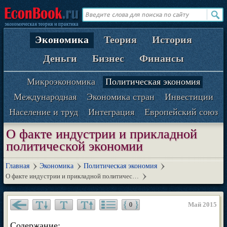
Экономика
Теория
История
Деньги
Бизнес
Финансы
Микроэкономика
Политическая экономия
Международная
Экономика стран
Инвестиции
Население и труд
Интеграция
Европейский союз
О факте индустрии и прикладной
политической экономии
Главная
Экономика
Политическая экономия
О факте индустрии и прикладной политичес…
Май 2015
0
Содержание: