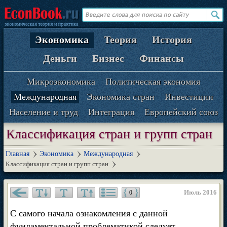
Экономика
Теория
История
Деньги
Бизнес
Финансы
Микроэкономика
Политическая экономия
Международная
Экономика стран
Инвестиции
Население и труд
Интеграция
Европейский союз
Классификация стран и групп стран
Главная
Экономика
Международная
Классификация стран и групп стран
Июль 2016
0
С самого начала ознакомления с данной
фундаментальной проблематикой следует