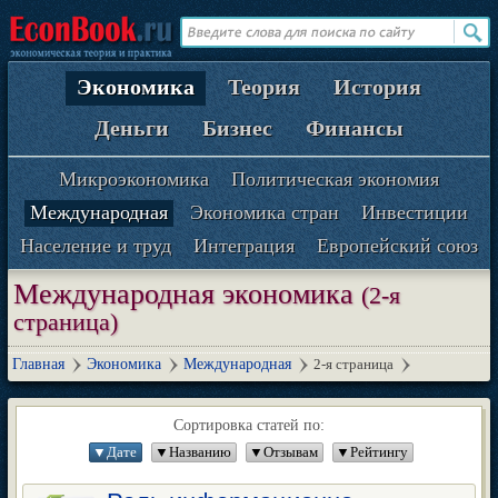
Экономика
Теория
История
Деньги
Бизнес
Финансы
Микроэкономика
Политическая экономия
Международная
Экономика стран
Инвестиции
Население и труд
Интеграция
Европейский союз
Международная экономика
(2-я
страница)
Главная
Экономика
Международная
2-я страница
Сортировка статей по:
▼Дате
▼Названию
▼Отзывам
▼Рейтингу