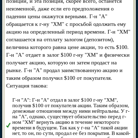
позиции, и эта позиция, скорее всего, останется
неизменной, даже если его предположения о
падении цены окажутся верными. Г-н "А"
обращается к г-ну "ХМ" с просьбой одолжить ему
акцию на определенный период времени. Г-н "ХМ"
соглашается на отплату залогом (депозитом),
величина которого равна цене акции, то есть $100.
Г-н "А" отдает в залог $100 г-ну "ХМ" и физически
получает акцию, которую он затем продаст на
рынке. Г-н "А" продал заимствованную акцию и
таким образом получил $100 от покупателя.
Ситуация такова:
Г-н "А": Г-н "А" отдал в залог $100 г-ну "ХМ",
получив $100 от покупателя акции. Таким образом,
денежные отношения между ними нейтральны. У г-
на "А", однако, существует обязательство перед г-
ном "ХМ" вернуть акцию в течение некоторого
времени в будущем. Так как у г-на "А" такой акции
нет, то он, по сути, продал ее без покрытия. В какой-