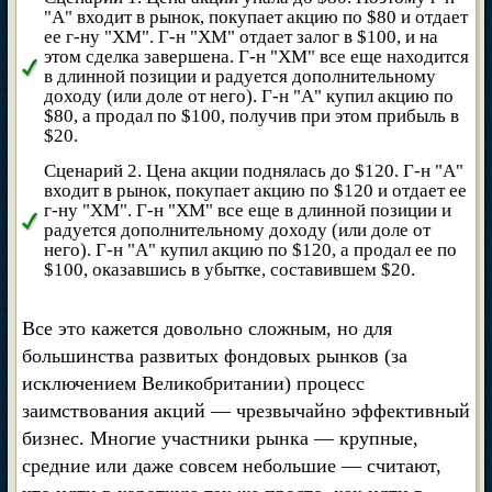
"А" входит в рынок, покупает акцию по $80 и отдает
ее г-ну "ХМ". Г-н "ХМ" отдает залог в $100, и на
этом сделка завершена. Г-н "ХМ" все еще находится
в длинной позиции и радуется дополнительному
доходу (или доле от него). Г-н "А" купил акцию по
$80, а продал по $100, получив при этом прибыль в
$20.
Сценарий 2. Цена акции поднялась до $120. Г-н "А"
входит в рынок, покупает акцию по $120 и отдает ее
г-ну "ХМ". Г-н "ХМ" все еще в длинной позиции и
радуется дополнительному доходу (или доле от
него). Г-н "А" купил акцию по $120, а продал ее по
$100, оказавшись в убытке, составившем $20.
Все это кажется довольно сложным, но для
большинства развитых фондовых рынков (за
исключением Великобритании) процесс
заимствования акций — чрезвычайно эффективный
бизнес. Многие участники рынка — крупные,
средние или даже совсем небольшие — считают,