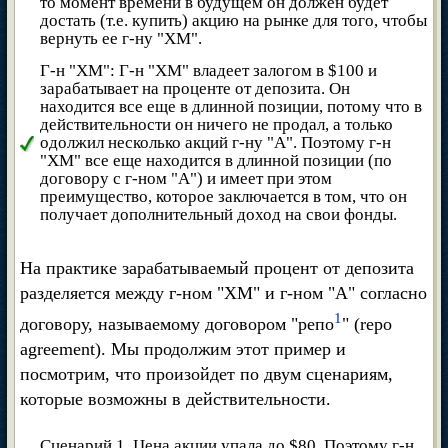
то момент времени в будущем он должен будет
достать (т.е. купить) акцию на рынке для того, чтобы
вернуть ее г-ну "ХМ".
Г-н "ХМ": Г-н "ХМ" владеет залогом в $100 и
зарабатывает на проценте от депозита. Он
находится все еще в длинной позиции, потому что в
действительности он ничего не продал, а только
одолжил несколько акций г-ну "А". Поэтому г-н
"ХМ" все еще находится в длинной позиции (по
договору с г-ном "А") и имеет при этом
преимущество, которое заключается в том, что он
получает дополнительный доход на свои фонды.
На практике зарабатываемый процент от депозита
разделяется между г-ном "ХМ" и г-ном "А" согласно
1
договору, называемому договором "репо
" (repo
agreement). Мы продолжим этот пример и
посмотрим, что произойдет по двум сценариям,
которые возможны в действительности.
Сценарий 1. Цена акции упала до $80. Поэтому г-н