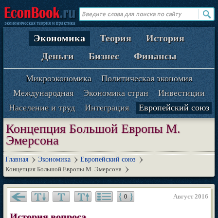
Экономика
Теория
История
Деньги
Бизнес
Финансы
Микроэкономика
Политическая экономия
Международная
Экономика стран
Инвестиции
Население и труд
Интеграция
Европейский союз
Концепция Большой Европы М.
Эмерсона
Главная
Экономика
Европейский союз
Концепция Большой Европы М. Эмерсона
Август 2016
0
История вопроса