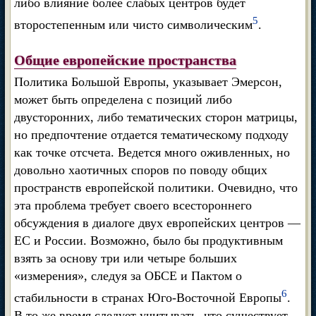
либо влияние более слабых центров будет
5
второстепенным или чисто символическим
.
Общие европейские пространства
Политика Большой Европы, указывает Эмерсон,
может быть определена с позиций либо
двусторонних, либо тематических сторон матрицы,
но предпочтение отдается тематическому подходу
как точке отсчета. Ведется много оживленных, но
довольно хаотичных споров по поводу общих
пространств европейской политики. Очевидно, что
эта проблема требует своего всестороннего
обсуждения в диалоге двух европейских центров —
ЕС и России. Возможно, было бы продуктивным
взять за основу три или четыре больших
«измерения», следуя за ОБСЕ и Пактом о
6
стабильности в странах Юго-Восточной Европы
.
В то же время следует учитывать, что существует