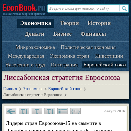
Экономика
Теория
История
Деньги
Бизнес
Финансы
Микроэкономика
Политическая экономия
Международная
Экономика стран
Инвестиции
Население и труд
Интеграция
Европейский союз
Лиссабонская стратегия Евросоюза
Главная
Экономика
Европейский союз
Лиссабонская стратегия Евросоюза
Август 2016
0
Лидеры стран Евросоюза-15 на саммите в
Лиссабоне приняли специальную Декларацию,