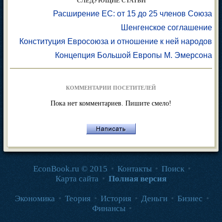
СЛЕДУЮЩИЕ СТАТЬИ
Расширение ЕС: от 15 до 25 членов Союза
Шенгенское соглашение
Конституция Евросоюза и отношение к ней народов
Концепция Большой Европы М. Эмерсона
КОММЕНТАРИИ ПОСЕТИТЕЛЕЙ
Пока нет комментариев. Пишите смело!
EconBook.ru © 2015
•
Контакты
•
Поиск
•
Карта сайта
•
Полная версия
Экономика
•
Теория
•
История
•
Деньги
•
Бизнес
•
Финансы
•