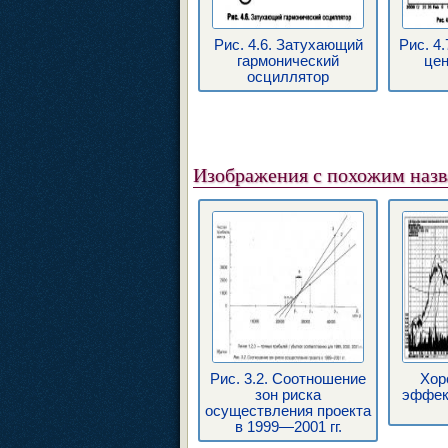
Рис. 4.6. Затухающий
Рис. 4
гармонический
цен
осциллятор
Изображения с похожим наз
Рис. 3.2. Соотношение
Хор
зон риска
эффек
осуществления проекта
в 1999—2001 гг.