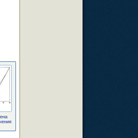
Цена
чения