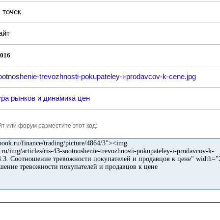
точек
8
айт
2016
sootnoshenie-trevozhnosti-pokupateley-i-prodavcov-k-cene.jpg
ра рынков и динамика цен
айт или форум разместите этот код: