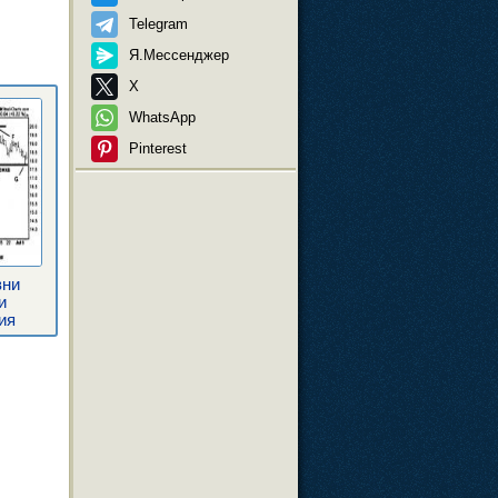
Telegram
Я.Мессенджер
X
WhatsApp
Pinterest
вни
и
ия