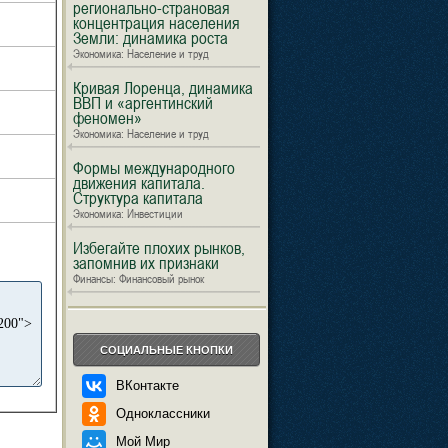
регионально-страновая
концентрация населения
Земли: динамика роста
Экономика: Население и труд
Кривая Лоренца, динамика
ВВП и «аргентинский
феномен»
Экономика: Население и труд
Формы международного
движения капитала.
Структура капитала
Экономика: Инвестиции
Избегайте плохих рынков,
запомнив их признаки
Финансы: Финансовый рынок
СОЦИАЛЬНЫЕ КНОПКИ
ВКонтакте
Одноклассники
Мой Мир