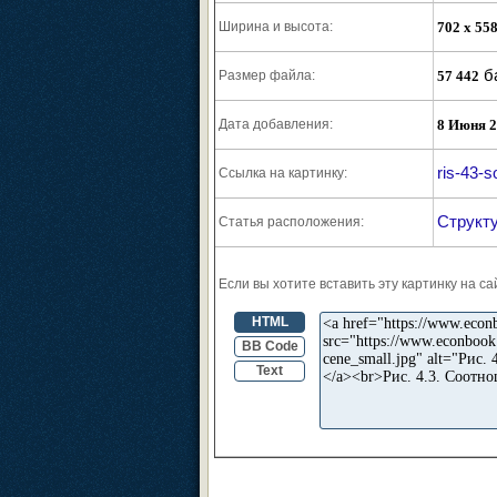
Ширина и высота:
702 x 55
б
Размер файла:
57 442
Дата добавления:
8 Июня 
ris-43-
Ссылка на картинку:
Структу
Статья расположения:
Если вы хотите вставить эту картинку на с
HTML
BB Code
Text