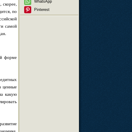
WhatsApp
 скорее,
Pinterest
дится, по
ссийской
ти самой
ан.
ой форме
редитных
в ценные
на какую
лировать
развитие
ономике.