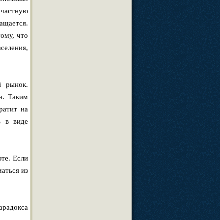
 частную
ащается.
ому, что
селения,
й рынок.
а. Таким
ратит на
в в виде
те. Если
маться из
арадокса