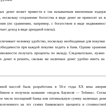
ных денег может привести к так называемым вмененным издерж
поскольку сохранение богатства в виде денег не приносит их в
ния (по сравнению, например, с богатством в виде недвижимост
учает доход в виде арендной платы).
спечивает человеку удобство, поскольку необходимые для покупки 
еобходимости при каждой покупке ходить в банк. Однако хранение
зможности получать проценты по вкладу. Следовательно, нужно 
х денег и решить, сколько же наличных денег удобно иметь на 
жной массой была разработана в 50-е годы XX века америк
бином и получила название «модель Баумоля — Тобина». Согла
ое число посещений банка или оптимальную сумму наличных дене
полученного на эту сумму банковского процента и стоимостно