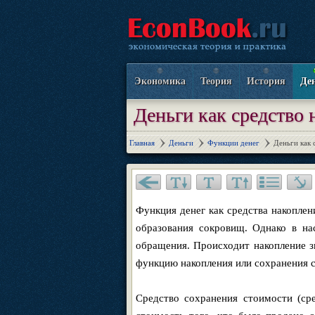
Экономика
Теория
История
Де
Деньги как средство 
Главная
Деньги
Функции денег
Деньги как 
Функция денег как средства накоплен
образования сокровищ. Однако в на
обращения. Происходит накопление з
функцию накопления или сохранения с
Средство сохранения стоимости (ср