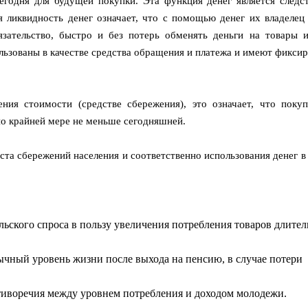
егодня для будущей покупки. Эта функция денег является следс
 ликвидность денег означает, что с помощью денег их владелец
ательство, быстро и без потерь обменять деньги на товары и
ользованы в качестве средства обращения и платежа и имеют фикси
ния стоимости (средстве сбережения), это означает, что покуп
по крайней мере не меньше сегодняшней.
а сбережений населения и соответственно использования денег в 
ьского спроса в пользу увеличения потребления товаров длител
ычный уровень жизни после выхода на пенсию, в случае потери
иворечия между уровнем потребления и доходом молодежи.