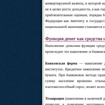
конвертируемой валюты, в которой на
не в целях роста доходности, а как г
приблизительным оценкам, порядка 6
Федерации как эмитенту и государст
национальной экономики становится 
Функция денег как средства
Выполнение деньгами функции средс
происходит это накопление: в банковс
Банковская форма
— накопление д
институтах. Кредитное накопление м
бумаги. При банковском методе хра
сумму население временно отказа
платежеспособный спрос, может испол
Тезаврация
(накопление в наличной д
приводит к появлению негативных