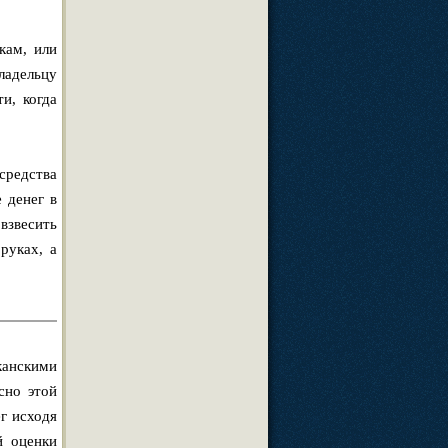
кам, или
ладельцу
и, когда
средства
 денег в
взвесить
руках, а
анскими
сно этой
г исходя
й оценки