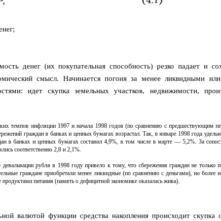
енег;
мость денег (их покупательная способность) резко падает и со
номический смысл. Начинается погоня за менее ликвидными ил
стями: идет скупка земельных участков, недвижимости, прои
оких темпов инфляции 1997 и начала 1998 годов (по сравнению с предшествующим п
режений граждан в банках и ценных бумагах возрастал. Так, в январе 1998 года удельн
ан в банках и ценных бумагах составил 4,9%, в том числе в марте — 5,2%. За сопо
лись соответственно 2,8 и 2,1%.
девальвации рубля в 1998 году привело к тому, что сбережения граждан не только п
тельные граждане приобретали менее ликвидные (по сравнению с деньгами), но более 
е продуктами питания (память о дефицитной экономике оказалась жива).
ной валютой функции средства накопления происходит скупка 