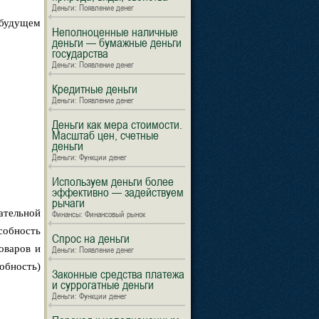
Деньги: Появление денег
 будущем
Неполноценные наличные
деньги — бумажные деньги
государства
Деньги: Появление денег
Кредитные деньги
Деньги: Появление денег
Деньги как мера стоимости.
Масштаб цен, счетные
деньги
Деньги: Функции денег
Используем деньги более
эффективно — задействуем
рычаги
ательной
Финансы: Финансовый рынок
собность
Спрос на деньги
оваров и
Деньги: Появление денег
обность)
Законные средства платежа
и суррогатные деньги
Деньги: Функции денег