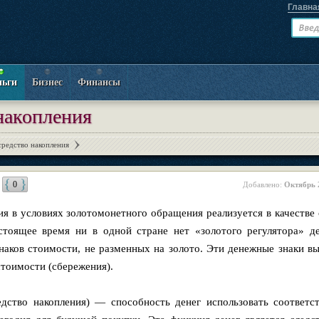
Главна
ньги
Бизнес
Финансы
накопления
средство накопления
0
Добавлено:
Октябрь 
ия в условиях золотомонетного обращения реализуется в качестве 
стоящее время ни в одной стране нет «золотого регулятора» д
наков стоимости, не разменных на золото. Эти денежные знаки в
тоимости (сбережения).
едство накопления) — способность денег использовать соответ