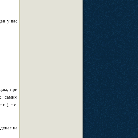
ен у вас
в
дам; при
 с самим
п.), т.е.
денег на