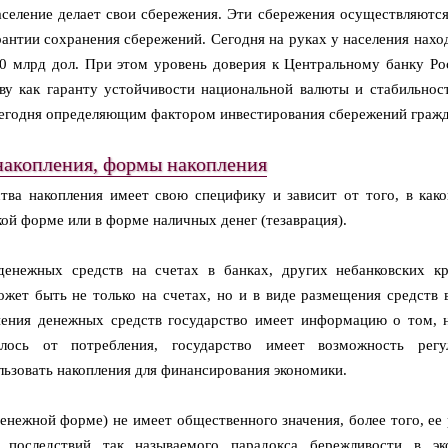
селение делает свои сбережения. Эти сбережения осуществляются,
арантии сохранения сбережений. Сегодня на руках у населения нахо
0 млрд дол. При этом уровень доверия к Центральному банку Ро
ву как гаранту устойчивости национальной валюты и стабильнос
сегодня определяющим фактором инвестирования сбережений гражд
 накопления, формы накопления
тва накопления имеет свою специфику и зависит от того, в как
кой форме или в форме наличных денег (тезаврация).
енежных средств на счетах в банках, других небанковских к
ожет быть не только на счетах, но и в виде размещения средств 
нения денежных средств государство имеет информацию о том, 
лось от потребления, государство имеет возможность регу
ьзовать накопления для финансирования экономики.
енежной форме) не имеет общественного значения, более того, ее 
 последствий так называемого парадокса бережливости в эк