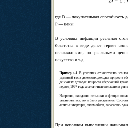
где D — покупательная способность д
Р — цены.
В условиях инфляции реальная стои
богатства в виде денег теряет эко
неликвидными, но реальными ценно
искусства и т.д.
Пример 4.4
. В условиях относительно невыс
удельный вес в денежных доходах прироста сбе
денежных доходах прироста сбережений гражд
период 1997 года аналогичные показатели равня
Напротив, ожидание вспышки инфляции после 
увеличиваться, но и были растрачены. Состоя
активы: квартиры, автомобили, запасались даж
При неполном выполнении националь