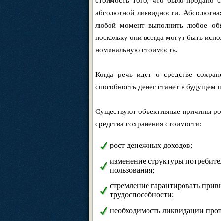
стоимость того, что было продано с
абсолютной ликвидности. Абсолютная
любой момент выполнить любое обяз
поскольку они всегда могут быть исп
номинальную стоимость.
Когда речь идет о средстве сохране
способность денег станет в будущем 
Существуют объективные причины рост
средства сохранения стоимости:
рост денежных доходов;
изменение структуры потребител
пользования;
стремление гарантировать прив
трудоспособности;
необходимость ликвидации прот