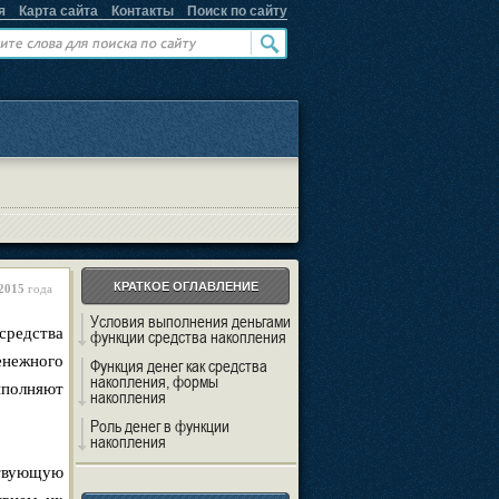
я
Карта сайта
Контакты
Поиск по сайту
КРАТКОЕ ОГЛАВЛЕНИЕ
2015
года
Условия выполнения деньгами
средства
функции средства накопления
енежного
Функция денег как средства
накопления, формы
ыполняют
накопления
Роль денег в функции
накопления
ствующую