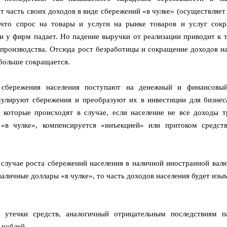
т часть своих доходов в виде сбережений «в чулке» (осуществляет
 что спрос на товары и услуги на рынке товаров и услуг сокр
и у фирм падает. Но падение выручки от реализации приводит к т
роизводства. Отсюда рост безработицы и сокращение доходов на
 больше сокращается.
 сбережения населения поступают на денежный и финансовы
улируют сбережения и преобразуют их в инвестиции для бизнес
, которые происходят в случае, если население не все доходы т
 «в чулке», компенсируется «инъекцией» или притоком средст
 случае роста сбережений населения в наличной иностранной валю
аличные доллары «в чулке», то часть доходов населения будет изы
 утечки средств, аналогичный отрицательным последствиям п
 рублей.