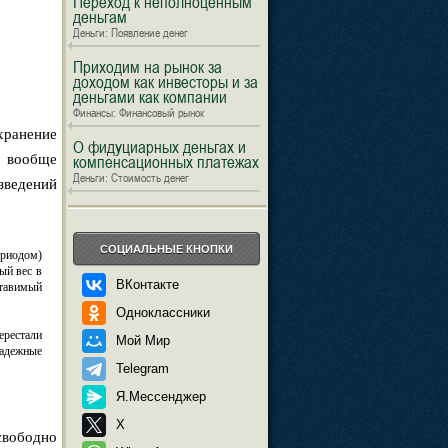
Переход к неполноценным
деньгам
Деньги: Появление денег
Приходим на рынок за
доходом как инвесторы и за
деньгами как компании
Финансы: Финансовый рынок
хранение
О фидуциарных деньгах и
и вообще
компенсационных платежах
Деньги: Стоимость денег
зведений
СОЦИАЛЬНЫЕ КНОПКИ
ериодом)
ый вес в
ВКонтакте
ставимый
Одноклассники
ерестали
Мой Мир
надежные
Telegram
Я.Мессенджер
X
свободно