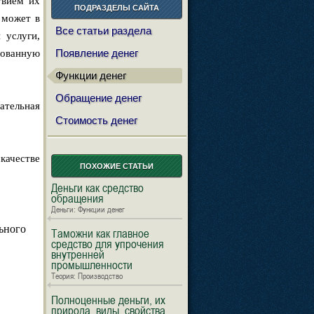
твием их
ПОДРАЗДЕЛЫ САЙТА
 может в
Все статьи раздела
 услуги,
Появление денег
рованную
Функции денег
Обращение денег
ательная
Стоимость денег
качестве
ПОХОЖИЕ СТАТЬИ
Деньги как средство
обращения
Деньги: Функции денег
ьного
Таможни как главное
средство для упрочения
внутренней
промышленности
Теория: Производство
Полноценные деньги, их
природа, виды, свойства