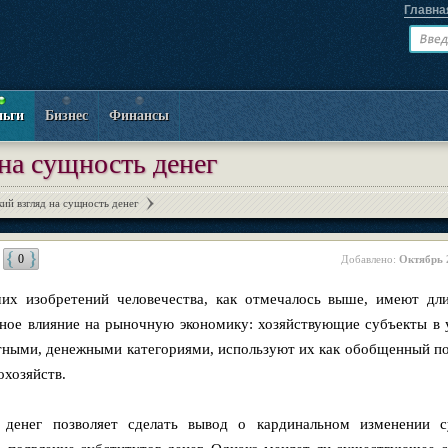
Главна
ньги
Бизнес
Финансы
на сущность денег
ий взгляд на сущность денег
0
Добавлено:
Октябрь 
их изобретений человечества, как отмечалось выше, имеют дл
ное влияние на рыночную экономику: хозяйствующие субъекты в 
ными, денежными категориями, используют их как обобщенный по
охозяйств.
денег позволяет сделать вывод о кардинальном изменении 