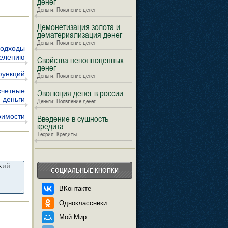
денег
Деньги: Появление денег
Демонетизация золота и
дематериализация денег
Деньги: Появление денег
подходы
делению
Свойства неполноценных
денег
функций
Деньги: Появление денег
счетные
Эволюция денег в россии
деньги
Деньги: Появление денег
оимости
Введение в сущность
кредита
Теория: Кредиты
СОЦИАЛЬНЫЕ КНОПКИ
ВКонтакте
Одноклассники
Мой Мир