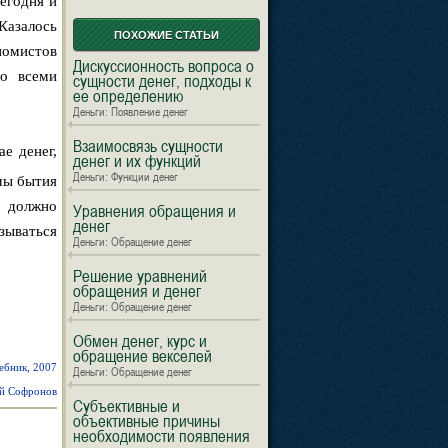
егодня и
Казалось
ПОХОЖИЕ СТАТЬИ
номистов
Дискуссионность вопроса о
го всеми
сущности денег, подходы к
ее определению
Деньги: Появление денег
Взаимосвязь сущности
е денег,
денег и их функций
Деньги: Функции денег
мы бытия
е должно
Уравнения обращения и
денег
зываться
Деньги: Обращение денег
Решение уравнений
обращения и денег
Деньги: Обращение денег
Обмен денег, курс и
обращение векселей
чебник, 2007
Деньги: Обращение денег
й Софронов
Субъективные и
объективные причины
необходимости появления