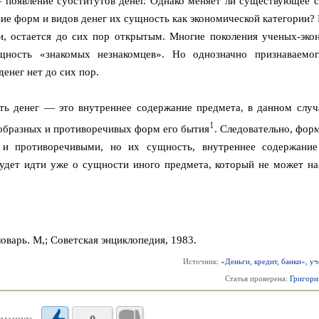
— появление субститутов денег. Однако меняет ли существующее с
е форм и видов денег их сущность как экономической категории? 
ги, остается до сих пор открытым. Многие поколения ученых-эко
щность «знакомых незнакомцев». Но однозначно признаваемо
енег нет до сих пор.
ь денег — это внутреннее содержание предмета, в данном случа
1
образных и противоречивых форм его бытия
. Следовательно, фор
 и противоречивыми, но их сущность, внутреннее содержани
будет идти уже о сущности иного предмета, который не может на
варь. М,; Советская энциклопедия, 1983.
Источник:
«Деньги, кредит, банки», у
Статья проверена:
Григори