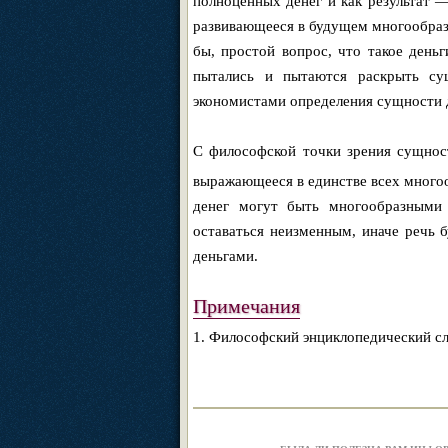
полноценных денег и как результат 
развивающееся в будущем многообрази
бы, простой вопрос, что такое день
пытались и пытаются раскрыть су
экономистами определения сущности д
С философской точки зрения сущност
выражающееся в единстве всех много
денег могут быть многообразными
оставаться неизменным, иначе речь 
деньгами.
Примечания
1. Философский энциклопедический сло