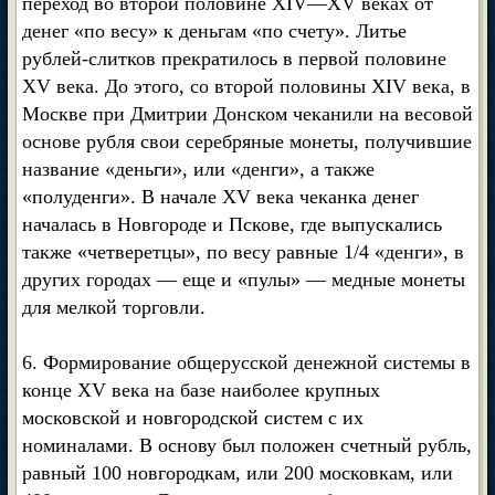
переход во второй половине XIV—XV веках от
денег «по весу» к деньгам «по счету». Литье
рублей-слитков прекратилось в первой половине
XV века. До этого, со второй половины XIV века, в
Москве при Дмитрии Донском чеканили на весовой
основе рубля свои серебряные монеты, получившие
название «деньги», или «денги», а также
«полуденги». В начале XV века чеканка денег
началась в Новгороде и Пскове, где выпускались
также «четверетцы», по весу равные 1/4 «денги», в
других городах — еще и «пулы» — медные монеты
для мелкой торговли.
6. Формирование общерусской денежной системы в
конце XV века на базе наиболее крупных
московской и новгородской систем с их
номиналами. В основу был положен счетный рубль,
равный 100 новгородкам, или 200 московкам, или