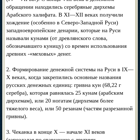
обращении находились серебряные дирхемы
Арабского халифата. В XI—XII веках получили
хождение (особенно в Северо-Западной Руси)
западноевропейские денарии, которые на Руси
называли кунами (от древлянского слова,
обозначавшего куницу) со времен использования
древних -«меховых» денег.
2. Формирование денежной системы на Руси в IX—
X веках, когда закрепились основные названия
русских денежных единиц: гривна кун (68,22 г
серебра), которая равнялась 25 кунам (арабским
дирхемам), или 20 ногатам (дирхемам более
тяжелого веса), или 50 резанам (частям разрезанной
гривны).
3. Чеканка в конце X — начале XI веков
(запоздалая по сравнению с другими