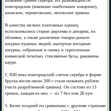
название гривен серебра. Их разновидности:
новгородские (имевшие наибольшее хождение),
киевские, черниговские, литовские гривны.
В качестве мелких платежных единиц
использовались старые дирхемы и денарии, их
обломки, а также различные товары-деньги:
шкурки пушных зверей, вытертые негодные
шкурки, собранные в связку и скрепленные
княжеской печатью, стеклянные бусы, раковины
каури.
С XIII века новгородский слиток серебра в форме
бруска весом около 200 г стали называть рублем
(часть разрубленной гривны). Он состоял из 13
гривен, каждая из них — из 7 бел или 28 кун.
5. Более поздний по сравнению с другими странами