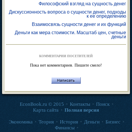
Философский взгляд на сущность денег
Дискуссионность вопроса о сущности денег, подходы
к ее определению
Взаимосвязь сущности денег и их функций
Деньги как мера стоимости. Масштаб цен, счетные
деньги
КОММЕНТАРИИ ПОСЕТИТЕЛЕЙ
Пока нет комментариев. Пишите смело!
EconBook.ru © 2015
•
Контакты
•
Поиск
•
Карта сайта
•
Полная версия
Экономика
•
Теория
•
История
•
Деньги
•
Бизнес
•
Финансы
•