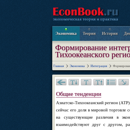
Экономика
Теория
История
Де
Формирование интегр
Тихоокеанского реги
Главная
Экономика
Интеграция
Формирован
Общие тенденции
Азиатско-Тихоокеанский регион (АТР
сейчас его доля в мировой торговле с
на существующие различия в экон
взаимодействуют друг с другом, ра