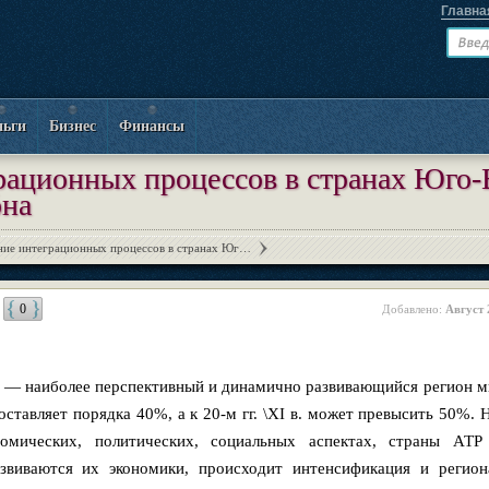
Главна
ньги
Бизнес
Финансы
ационных процессов в странах Юго-
она
ие интеграционных процессов в странах Юг…
0
Добавлено:
Август 
) — наиболее перспективный и динамично развивающийся регион м
оставляет порядка 40%, а к 20-м гг. \XI в. может превысить 50%.
омических, политических, социальных аспектах, страны АТР
звиваются их экономики, происходит интенсификация и регион