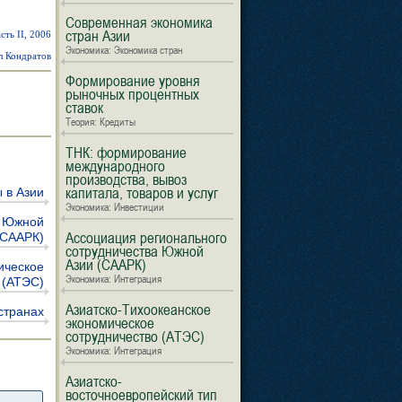
Современная экономика
стран Азии
ть II, 2006
Экономика: Экономика стран
л Кондратов
Формирование уровня
рыночных процентных
ставок
Теория: Кредиты
ТНК: формирование
международного
производства, вывоз
капитала, товаров и услуг
 в Азии
Экономика: Инвестиции
а Южной
Ассоциация регионального
(СААРК)
сотрудничества Южной
Азии (СААРК)
ическое
Экономика: Интеграция
 (АТЭС)
Азиатско-Тихоокеанское
странах
экономическое
сотрудничество (АТЭС)
Экономика: Интеграция
Азиатско-
восточноевропейский тип