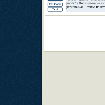
BB Code
Text