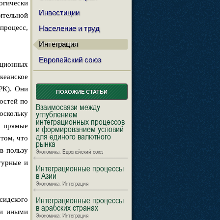
логически
Инвестиции
ительной
процесс,
Население и труд
Интеграция
Европейский союз
ационных
еанское
РК). Они
ПОХОЖИЕ СТАТЬИ
остей по
Взаимосвязи между
углублением
оскольку
интеграционных процессов
, прямые
и формированием условий
для единого валютного
том, что
рынка
в пользу
Экономика: Европейский союз
турные и
Интеграционные процессы
в Азии
Экономика: Интеграция
Интеграционные процессы
сидского
в арабских странах
 и иными
Экономика: Интеграция