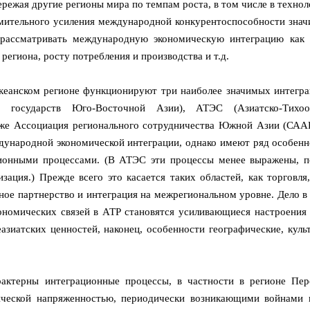
пережая другие регионы мира по темпам роста, в том числе в техно
емительного усиления международной конкурентоспособности знач
 рассматривать международную экономическую интеграцию как 
региона, росту потребления и производства и т.д.
океанском регионе функционируют три наиболее значимых интегр
 государств Юго-Восточной Азии), АТЭС (Азиатско-Тихоок
акже Ассоциация регионального сотрудничества Южной Азии (САА
ународной экономической интеграции, однако имеют ряд особенн
ионными процессами. (В АТЭС эти процессы менее выражены, п
зация.) Прежде всего это касается таких областей, как торговля
ое партнерство и интеграция на межрегиональном уровне. Дело в 
номических связей в АТР становятся усиливающиеся настроения 
азиатских ценностей, наконец, особенности географические, куль
актерны интеграционные процессы, в частности в регионе Пер
тической напряженностью, периодически возникающими войнами