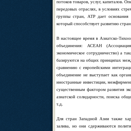
потоков товаров, услуг, капиталов. О
передовых отраслях, в условиях стр
группы стран, АТР дает основания
который способствует развитию стран 
В настоящее время в Азиатско-Тихо
объединения: АСЕАН (Ассоциация
экономическое сотрудничество) а т
базируются на общих принципах межд
сравнению с европейскими интеграц
объединение не выступает как органи
иностранные инвестиции, межфирменн
существенным фактором развития эко
азиатской солидарности, поиска обще
т.д.
Для стран Западной Азии также хар
залива, но они сдерживаются поли