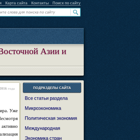
я
Карта сайта
Контакты
Поиск по сайту
Восточной Азии и
ПОДРАЗДЕЛЫ САЙТА
2016
года
Все статьи раздела
Микроэкономика
ира. Уже
Политическая экономия
 Несмотря
 активно
Международная
ализация
Экономика стран