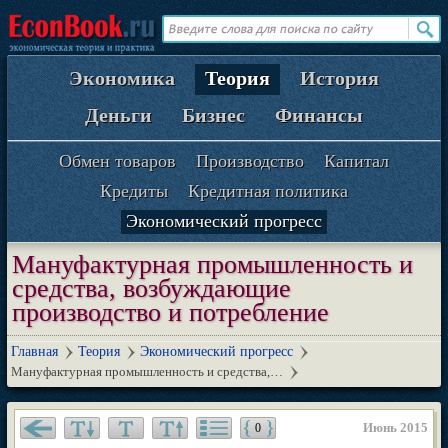
Экономика
Теория
История
Деньги
Бизнес
Финансы
Обмен товаров
Производство
Капитал
Кредиты
Кредитная политика
Экономический прогресс
Мануфактурная промышленность и
средства, возбуждающие
производство и потребление
Главная
Теория
Экономический прогресс
Мануфактурная промышленность и средства,…
Июнь 2015
0